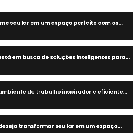
me seu lar em um espaço perfeito com os
lanejados da ArtPlan!
está em busca de soluções inteligentes para
ar ao máximo cada centímetro do seu lar, a
é sem dúvida a escolha certa.
ambiente de trabalho inspirador e eficiente
óveis planejados exclusivos da ArtPlan.
deseja transformar seu lar em um espaço
 e refinado, nossos móveis planejados são a